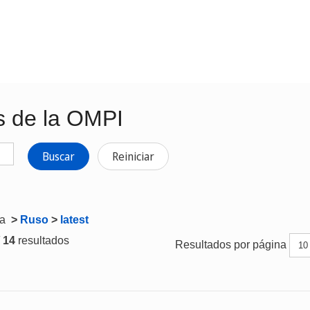
s de la OMPI
Buscar
Reiniciar
ta
>
Ruso
>
latest
/ 14
resultados
Resultados por página