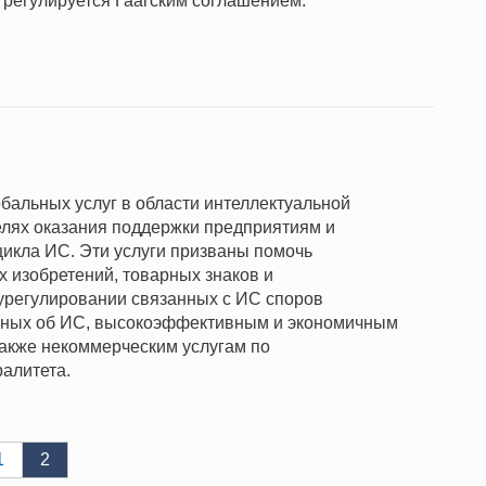
 регулируется Гаагским соглашением.
бальных услуг в области интеллектуальной
елях оказания поддержки предприятиям и
цикла ИС. Эти услуги призваны помочь
х изобретений, товарных знаков и
урегулировании связанных с ИС споров
нных об ИС, высокоэффективным и экономичным
также некоммерческим услугам по
алитета.
1
2