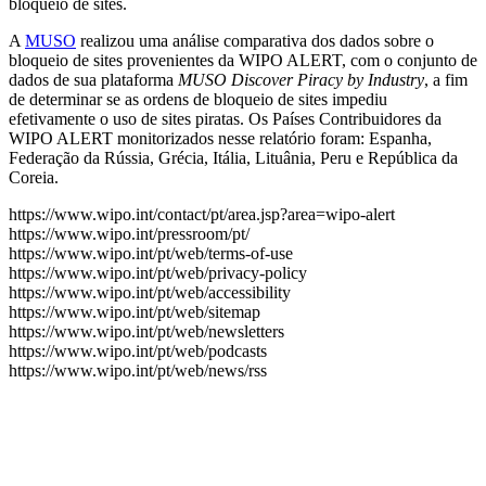
bloqueio de sites.
A
MUSO
realizou uma análise comparativa dos dados sobre o
bloqueio de sites provenientes da WIPO ALERT, com o conjunto de
dados de sua plataforma
MUSO Discover Piracy by Industry
, a fim
de determinar se as ordens de bloqueio de sites impediu
efetivamente o uso de sites piratas. Os Países Contribuidores da
WIPO ALERT monitorizados nesse relatório foram: Espanha,
Federação da Rússia, Grécia, Itália, Lituânia, Peru e República da
Coreia.
https://www.wipo.int/contact/pt/area.jsp?area=wipo-alert
https://www.wipo.int/pressroom/pt/
https://www.wipo.int/pt/web/terms-of-use
https://www.wipo.int/pt/web/privacy-policy
https://www.wipo.int/pt/web/accessibility
https://www.wipo.int/pt/web/sitemap
https://www.wipo.int/pt/web/newsletters
https://www.wipo.int/pt/web/podcasts
https://www.wipo.int/pt/web/news/rss