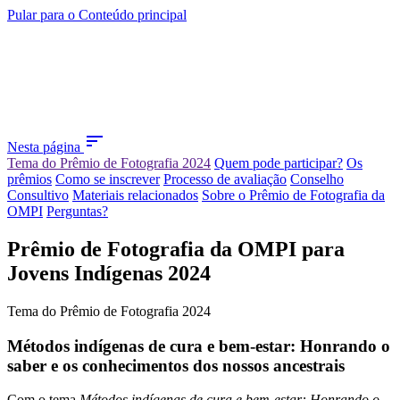
Pular para o Conteúdo principal
sort
Nesta página
Tema do Prêmio de Fotografia 2024
Quem pode participar?
Os
prêmios
Como se inscrever
Processo de avaliação
Conselho
Consultivo
Materiais relacionados
Sobre o Prêmio de Fotografia da
OMPI
Perguntas?
Prêmio de Fotografia da OMPI para
Jovens Indígenas 2024
Tema do Prêmio de Fotografia 2024
Métodos indígenas de cura e bem-estar: Honrando o
saber e os conhecimentos dos nossos ancestrais
Com o tema
Métodos indígenas de cura e bem-estar: Honrando o