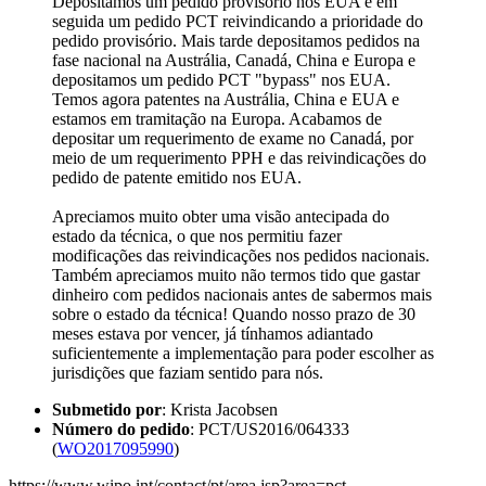
Depositamos um pedido provisório nos EUA e em
seguida um pedido PCT reivindicando a prioridade do
pedido provisório. Mais tarde depositamos pedidos na
fase nacional na Austrália, Canadá, China e Europa e
depositamos um pedido PCT "bypass" nos EUA.
Temos agora patentes na Austrália, China e EUA e
estamos em tramitação na Europa. Acabamos de
depositar um requerimento de exame no Canadá, por
meio de um requerimento PPH e das reivindicações do
pedido de patente emitido nos EUA.
Apreciamos muito obter uma visão antecipada do
estado da técnica, o que nos permitiu fazer
modificações das reivindicações nos pedidos nacionais.
Também apreciamos muito não termos tido que gastar
dinheiro com pedidos nacionais antes de sabermos mais
sobre o estado da técnica! Quando nosso prazo de 30
meses estava por vencer, já tínhamos adiantado
suficientemente a implementação para poder escolher as
jurisdições que faziam sentido para nós.
Submetido por
: Krista Jacobsen
Número do pedido
: PCT/US2016/064333
(
WO2017095990
)
https://www.wipo.int/contact/pt/area.jsp?area=pct