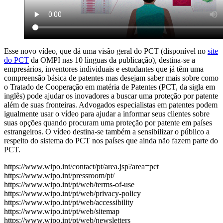
Esse novo vídeo, que dá uma visão geral do PCT (disponível no
site
do PCT
da OMPI nas 10 línguas da publicação), destina-se a
empresários, inventores individuais e estudantes que já têm uma
compreensão básica de patentes mas desejam saber mais sobre como
o Tratado de Cooperação em matéria de Patentes (PCT, da sigla em
inglês) pode ajudar os inovadores a buscar uma proteção por patente
além de suas fronteiras. Advogados especialistas em patentes podem
igualmente usar o vídeo para ajudar a informar seus clientes sobre
suas opções quando procuram uma proteção por patente em países
estrangeiros. O vídeo destina-se também a sensibilizar o público a
respeito do sistema do PCT nos países que ainda não fazem parte do
PCT.
https://www.wipo.int/contact/pt/area.jsp?area=pct
https://www.wipo.int/pressroom/pt/
https://www.wipo.int/pt/web/terms-of-use
https://www.wipo.int/pt/web/privacy-policy
https://www.wipo.int/pt/web/accessibility
https://www.wipo.int/pt/web/sitemap
https://www.wipo.int/pt/web/newsletters