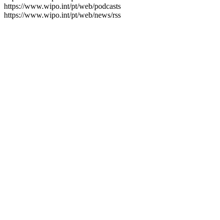
https://www.wipo.int/pt/web/podcasts
https://www.wipo.int/pt/web/news/rss