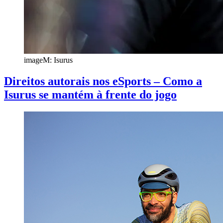
imageM: Isurus
Direitos autorais nos eSports – Como a
Isurus se mantém à frente do jogo