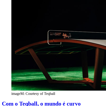
imageM: Courtesy of Teqball
Com o Teqball, o mundo é curvo