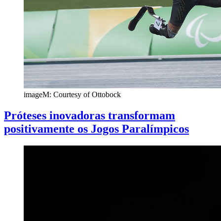
imageM: Courtesy of Ottobock
Próteses inovadoras transformam
positivamente os Jogos Paralímpicos