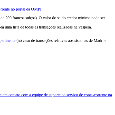
orrente no portal da OMPI
.
de 200 francos suíços). O valor do saldo credor mínimo pode ser
m uma lista de todas as transações realizadas na véspera.
pertinente
(no caso de transações relativas aos sistemas de Madri e
re em contato com a equipe de suporte ao serviço de conta-corrente na