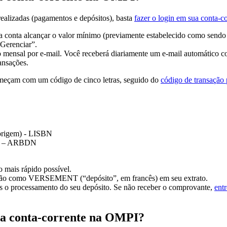
realizadas (pagamentos e depósitos), basta
fazer o login em sua conta-c
a conta alcançar o valor mínimo (previamente estabelecido como sendo 
“Gerenciar”.
o mensal por e-mail. Você receberá diariamente um e-mail automático co
ansações.
omeçam com um código de cinco letras, seguido do
código de transação 
 origem) - LISBN
P) – ARBDN
o mais rápido possível.
arão como VERSEMENT (“depósito”, em francês) em seu extrato.
s o processamento do seu depósito. Se não receber o comprovante,
ent
ha conta-corrente na OMPI?