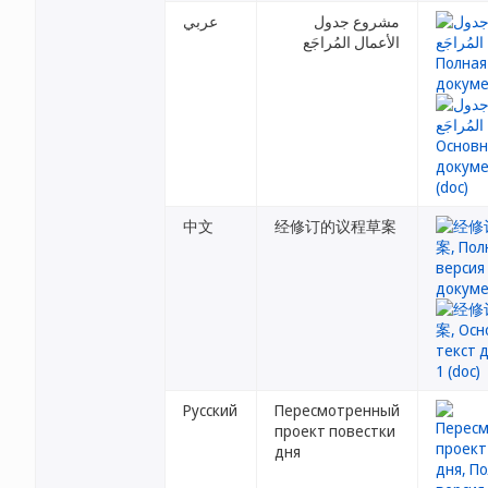
مشروع جدول
عربي
الأعمال المُراجَع
中文
经修订的议程草案
Русский
Пересмотренный
проект повестки
дня