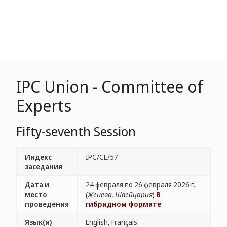
IPC Union - Committee of
Experts
Fifty-seventh Session
Индекс
IPC/CE/57
заседания
Дата и
24 февраля по 26 февраля 2026 г.
место
(
Женева, Швейцария
)
В
проведения
гибридном формате
Язык(и)
English, Français