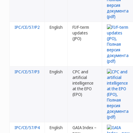
IPC/CE/57/P2
English
FI/F-term
updates
(JPO)
IPC/CE/57/P3
English
CPC and
artificial
intelligence
at the EPO
(EPO)
IPC/CE/57/P4
English
GAIA Index –