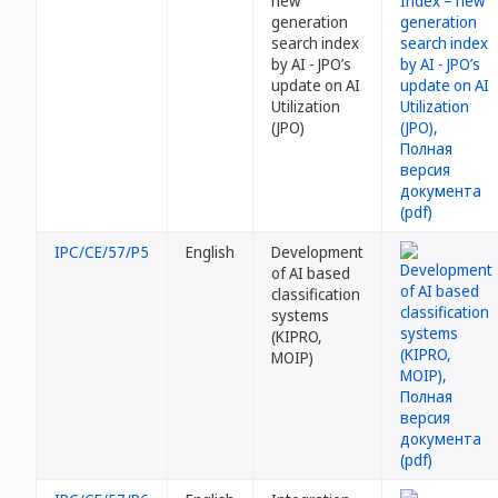
new
generation
search index
by AI - JPO’s
update on AI
Utilization
(JPO)
IPC/CE/57/P5
English
Development
of AI based
classification
systems
(KIPRO,
MOIP)