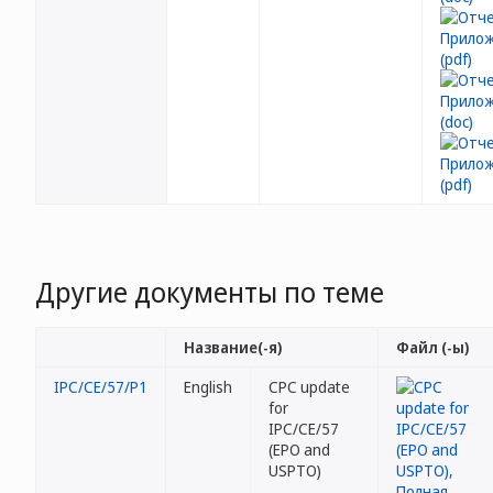
Другие документы по теме
Название(-я)
Файл (-ы)
IPC/CE/57/P1
English
CPC update
for
IPC/CE/57
(EPO and
USPTO)