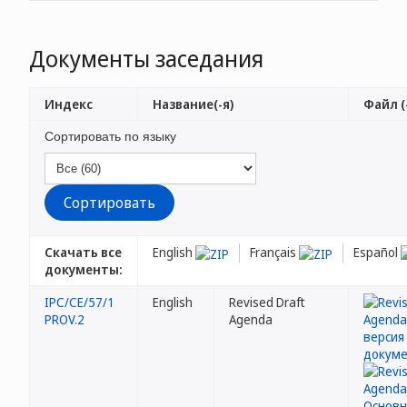
Документы заседания
Индекс
Название(-я)
Файл (
Сортировать по языку
Скачать все
English
Français
Español
документы:
IPC/CE/57/1
English
Revised Draft
PROV.2
Agenda