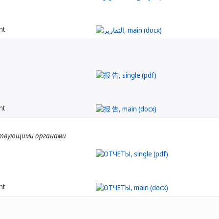
nt
nt
твующими органами
nt