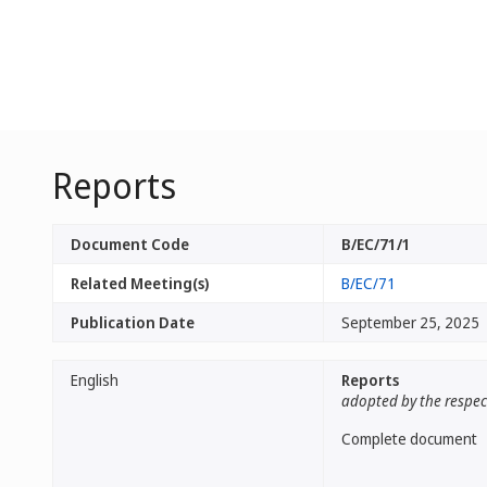
Reports
Document Code
B/EC/71/1
Related Meeting(s)
B/EC/71
Publication Date
September 25, 2025
English
Reports
adopted by the respec
Complete document