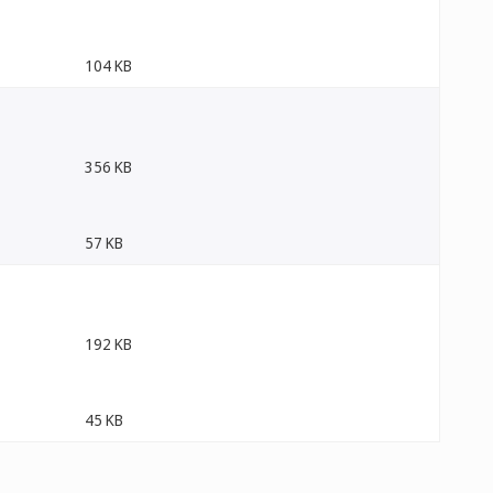
104 KB
356 KB
57 KB
192 KB
45 KB