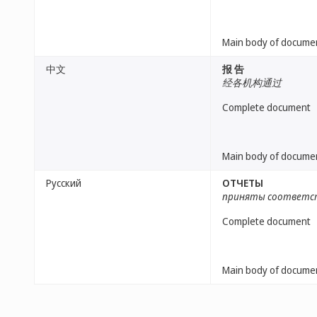
Main body of docume
中文
报 告
经各机构通过
Complete document
Main body of docume
Русский
ОТЧЕТЫ
приняты соответс
Complete document
Main body of docume