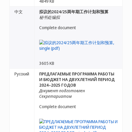
4849 KB
中文
拟议的2024/25两年期工作计划和预算
秘书处编拟
Complete document
3605 KB
Русский
ПРЕДЛАГАЕМЫЕ ПРОГРАММА РАБОТЫ
И БЮДЖЕТ НА ДВУХЛЕТНИЙ ПЕРИОД
2024–2025 ГОДОВ
Документ подготовлен
Секретариатом
Complete document