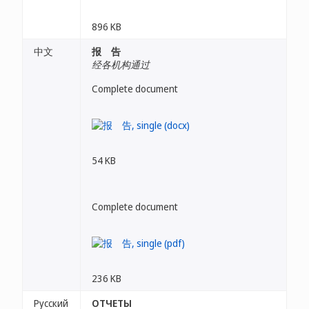
896 KB
中文
报 告
经各机构通过
Complete document
54 KB
Complete document
236 KB
Русский
ОТЧЕТЫ