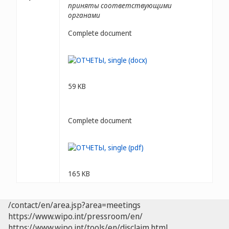
приняты соответствующими
органами
Complete document
59 KB
Complete document
165 KB
/contact/en/area.jsp?area=meetings
https://www.wipo.int/pressroom/en/
https://www.wipo.int/tools/en/disclaim.html