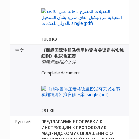
1008 KB
中文
《商标国际注册马德里协定有关议定书实施
细则》拟议修正案
国际局编拟的文件
Complete document
291 KB
Русский
ПРЕДЛАГАЕМЫЕ ПОПРАВКИ К
ИНСТРУКЦИИ К ПРОТОКОЛУ К
МАДРИДСКОМУ СОГЛАШЕНИЮ О