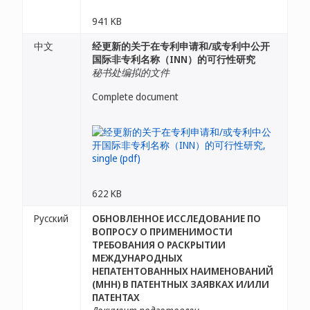
941 KB
中文
经更新的关于在专利申请和/或专利中公开
国际非专利名称（INN）的可行性研究
秘书处编拟的文件
Complete document
622 KB
Русский
ОБНОВЛЕННОЕ ИССЛЕДОВАНИЕ ПО
ВОПРОСУ О ПРИМЕНИМОСТИ
ТРЕБОВАНИЯ О РАСКРЫТИИ
МЕЖДУНАРОДНЫХ
НЕПАТЕНТОВАННЫХ НАИМЕНОВАНИЙ
(МНН) В ПАТЕНТНЫХ ЗАЯВКАХ И/ИЛИ
ПАТЕНТАХ