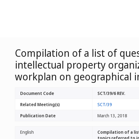
Compilation of a list of q
intellectual property organi
workplan on geographical i
Document Code
SCT/39/6 REV.
Related Meeting(s)
SCT/39
Publication Date
March 13, 2018
English
Compilation of a li
topics referred to 