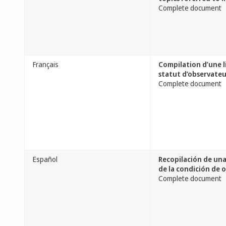
Complete document
Français
Compilation d’une l
statut d’observateu
Complete document
Español
Recopilación de un
de la condición de 
Complete document