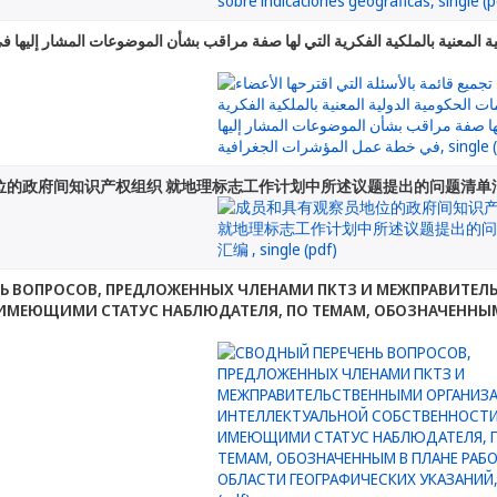
ولية المعنية بالملكية الفكرية التي لها صفة مراقب بشأن الموضوعات المشار إلي
位的政府间知识产权组织 就地理标志工作计划中所述议题提出的问题清单
Ь ВОПРОСОВ, ПРЕДЛОЖЕННЫХ ЧЛЕНАМИ ПКТЗ И МЕЖПРАВИТЕ
ИМЕЮЩИМИ СТАТУС НАБЛЮДАТЕЛЯ, ПО ТЕМАМ, ОБОЗНАЧЕННЫМ