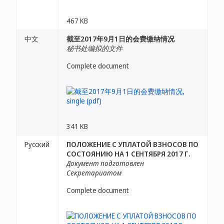
467 KB
中文
截至2017年9月1日的会费缴纳情况
秘书处编拟的文件
Complete document
341 KB
Русский
ПОЛОЖЕНИЕ С УПЛАТОЙ ВЗНОСОВ ПО
СОСТОЯНИЮ НА 1 СЕНТЯБРЯ 2017 Г.
Документ подготовлен
Секретариатом
Complete document