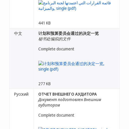
441 KB
中文
计划和预算委员会通过的决定一览
秘书处编拟的文件
Complete document
277 KB
Русский
ОТЧЕТ ВНЕШНЕГО АУДИТОРА
Документ подготовлен Внешним
аудитором
Complete document