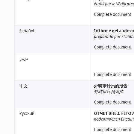
établi par le Vérificat
Complete document
Español
Informe del audito
preparado por el audi
Complete document
عربي
Complete document
中文
外聘审计员的报告
外聘审计员编拟
Complete document
Русский
ОТЧЕТ ВНЕШНЕГО 
подготовлен Внешн
Complete document