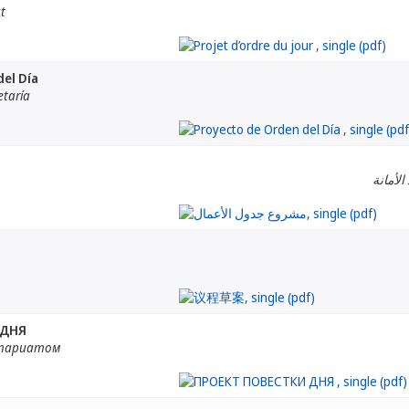
at
el Día
etaría
الأمانة
 ДНЯ
етариатом