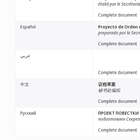
établi par le Secrétari
Complete document
Español
Proyecto de Orden d
preparado por la Secr
Complete document
عربي
Complete document
中文
议程草案
秘书处编拟
Complete document
Русский
ПРОЕКТ ПОВЕСТКИ
подготовлен Секр
Complete document