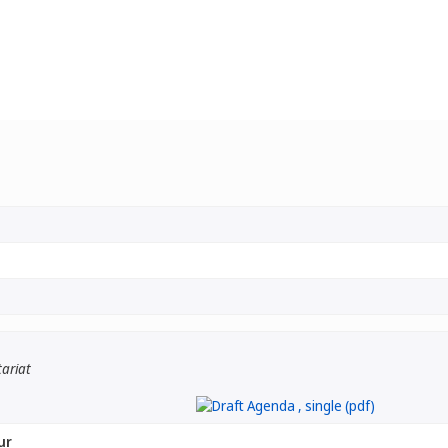
tariat
ur