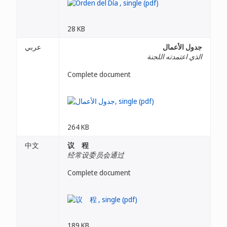
28 KB
جدول الأعمال
عربي
الذي اعتمدته اللجنة
Complete document
264 KB
中文
议 程
经常设委员会通过
Complete document
189 KB