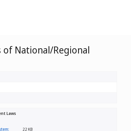
 of National/Regional
ent Laws
22 KB