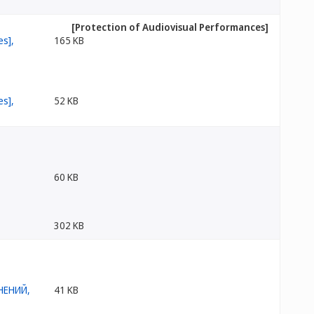
[Protection of Audiovisual Performances]
165 KB
52 KB
60 KB
302 KB
41 KB