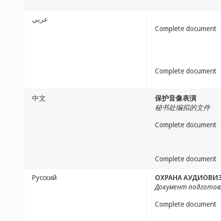
عربي
Complete document
Complete document
中文
保护音像表演
秘书处编拟的文件
Complete document
Complete document
Русский
ОХРАНА АУДИОВИ
Документ подготов
Complete document