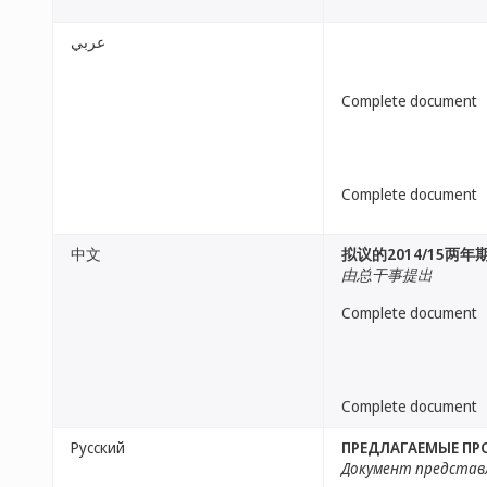
عربي
Complete document
Complete document
中文
拟议的2014/15两
由总干事提出
Complete document
Complete document
Русский
ПРЕДЛАГАЕМЫЕ ПРО
Документ представ