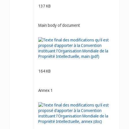
137 KB
Main body of document
164 KB
Annex 1