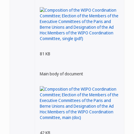
81 KB
Main body of document
42 KB