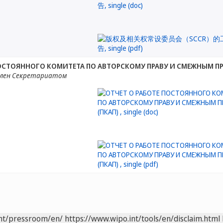
ПОСТОЯННОГО КОМИТЕТА ПО АВТОРСКОМУ ПРАВУ И СМЕЖНЫМ ПР
лен Секретариатом
int/pressroom/en/
https://www.wipo.int/tools/en/disclaim.html