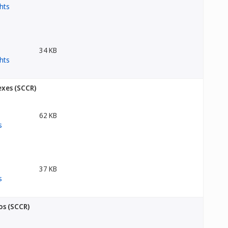
34 KB
exes (SCCR)
62 KB
37 KB
os (SCCR)