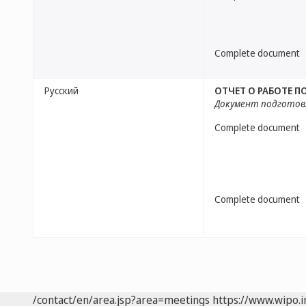
Complete document
Русский
ОТЧЕТ О РАБОТЕ 
Документ подготов
Complete document
Complete document
/contact/en/area.jsp?area=meetings
https://www.wipo.