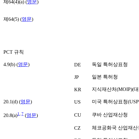
제64(4)(a) (
영문
)
제64(5) (
영문
)
PCT 규칙
4.9(b) (
영문
)
독일 특허상표청
DE
일본 특허청
JP
지식재산처(MOIP)(
KR
20.1(d) (
영문
)
미국 특허상표청(USP
US
1
,
7
쿠바 산업재산청
CU
20.8(a)
(
영문
)
체코공화국 산업재산
CZ