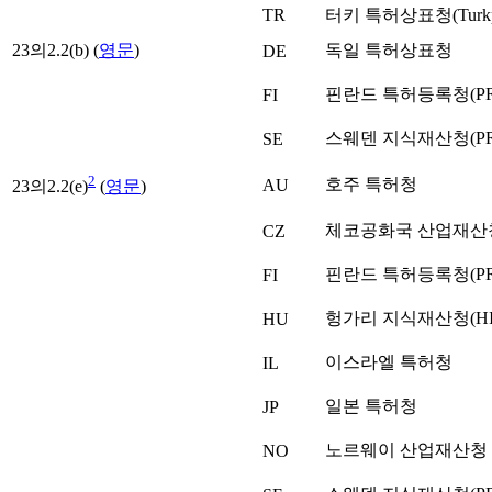
TR
터키 특허상표청(Turkpa
23의2.2(b) (
영문
)
독일 특허상표청
DE
핀란드 특허등록청(PR
FI
스웨덴 지식재산청(PR
SE
2
호주 특허청
AU
23의2.2(e)
(
영문
)
체코공화국 산업재산
CZ
핀란드 특허등록청(PR
FI
헝가리 지식재산청(HI
HU
이스라엘 특허청
IL
일본 특허청
JP
노르웨이 산업재산청
NO