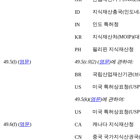
지식재산총국(인도네
ID
인도 특허청
IN
지식재산처(MOIP)(
KR
필리핀 지식재산청
PH
49.5(l) (
영문
)
49.5(c의2) (
영문
)에 관하여:
국립산업재산기관(브
BR
미국 특허상표청(USP
US
49.5(k)(
영문
)에 관하여:
미국 특허상표청(USP
US
49.6(f) (
영문
)
캐나다 지식재산청
CA
중국 국가지식산권국(C
CN