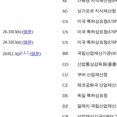
스웨덴 지식재산청(PR
SE
싱가포르 지식재산청
SG
미국 특허상표청(USP
US
26.3의3(b) (
영문
)
미국 특허상표청(USP
US
26.3의3(d) (
영문
)
미국 특허상표청(USP
US
1
,
3
,
7
국립산업재산기관(브
BR
26의2.3(j)
(
영문
)
산업통상감독원(콜롬
CO
쿠바 산업재산청
CU
체코공화국 산업재산
CZ
독일 특허상표청
DE
알제리 국립산업재산
DZ
산업재산기구(OBI)(
GR