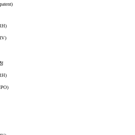
tent)
H)
V)
청
H)
PO)