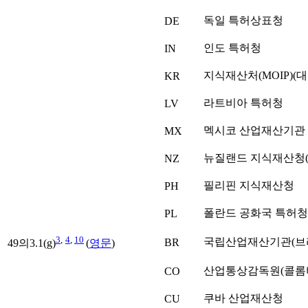
독일 특허상표청
DE
인도 특허청
IN
지식재산처(MOIP)(
KR
라트비아 특허청
LV
멕시코 산업재산기관
MX
뉴질랜드 지식재산청(I
NZ
필리핀 지식재산청
PH
폴란드 공화국 특허청
PL
3
,
4
,
10
국립산업재산기관(브
BR
49의3.1(g)
(
영문
)
산업통상감독원(콜롬
CO
쿠바 산업재산청
CU