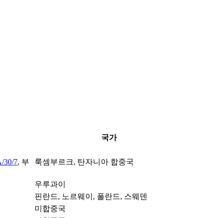
국가
/30/7
, 부
룩셈부르크, 탄자니아 합중국
우루과이
핀란드, 노르웨이, 폴란드, 스웨덴
미합중국