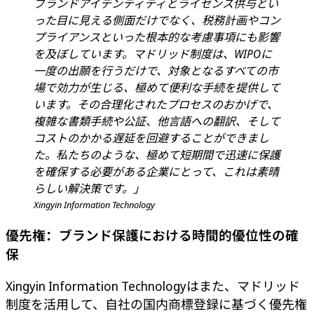
ブランドアイデンティティとライセンス供与とい
った目に見える側面だけでなく、税務計画やコン
プライアンスといった根本的な考慮事項にも影響
を及ぼしています。マドリッド制度は、WIPOに
一度の出願を行うだけで、対象となるすべての市
場で効力が生じる、極めて便利な手続を提供して
います。その合理化されたプロセスのおかげで、
複雑な書類手続や公証、他言語への翻訳、そして
コストのかかる遅延を回避することができまし
た。私たちのような、極めて短期間で迅速に保護
を確保する必要がある企業にとって、これは素晴
らしい解決策です。」
Xingyin Information Technology
優先権：ブランド保護における時間的優位性の確
保
Xingyin Information Technologyはまた、マドリッド
制度を活用して、自社の国内商標登録に基づく優先権