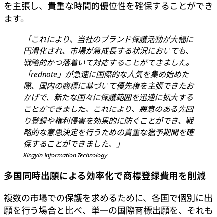
を主張し、貴重な時間的優位性を確保することができ
ます。
「これにより、当社のブランド保護活動が大幅に
円滑化され、市場が急成長する状況においても、
戦略的かつ落着いて対応することができました。
「rednote」が急速に国際的な人気を集め始めた
際、国内の商標に基づいて優先権を主張できたお
かげで、新たな国々に保護範囲を迅速に拡大する
ことができました。これにより、悪意のある先回
り登録や権利侵害を効果的に防ぐことができ、戦
略的な意思決定を行うための貴重な猶予期間を確
保することができました。」
Xingyin Information Technology
多国同時出願による効率化で商標登録費用を削減
複数の市場での保護を求めるために、各国で個別に出
願を行う場合と比べ、単一の国際商標出願を、それも