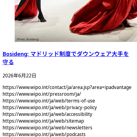
Bosideng: マドリッド制度でダウンウェア大手を
守る
2026年6月22日
https://www.wipo.int/contact/ja/area.jsp?area=ipadvantage
https://www.wipo.int/pressroom/ja/
https://www.wipo.int/ja/web/terms-of-use
https://www.wipo.int/ja/web/privacy-policy
https://www.wipo.int/ja/web/accessibility
https://www.wipo.int/ja/web/sitemap
https://www.wipo.int/ja/web/newsletters
https://www.wipo.int/ja/web/podcasts