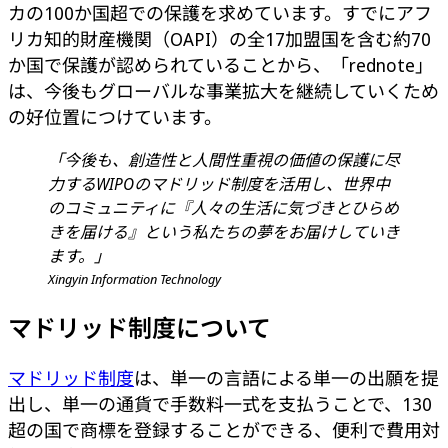
カの100か国超での保護を求めています。すでにアフ
リカ知的財産機関（OAPI）の全17加盟国を含む約70
か国で保護が認められていることから、「rednote」
は、今後もグローバルな事業拡大を継続していくため
の好位置につけています。
「今後も、創造性と人間性重視の価値の保護に尽
力するWIPOのマドリッド制度を活用し、世界中
のコミュニティに『人々の生活に気づきとひらめ
きを届ける』という私たちの夢をお届けしていき
ます。」
Xingyin Information Technology
マドリッド制度について
マドリッド制度
は、単一の言語による単一の出願を提
出し、単一の通貨で手数料一式を支払うことで、130
超の国で商標を登録することができる、便利で費用対