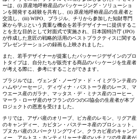
ーは、(i) 原産地呼称産品のパッケージング・ソリューショ
ンを開発する経験を共有し、(ii) 原産地呼称産品の生産者と
交流し、(iii) WIPO、ブラジル、チリから参加した知財専門
家から学ぶという貴重な機会を若手デザイナーに提供するこ
とを主な目的として対面式で実施され、日本国特許庁 (JPO)
が作成した意匠の戦略的活用のベストプラクティスに関する
プレゼンテーションの録画も上映されました。
また、若手デザイナーが提案したパッケージデザインのプロ
トタイプは、自分たちが販売する商品のパッケージを生産者
が考える際に、参考にすることができます。
ブラジルでは、ヴェンダ・ノーヴァ・ド・イミグランテ産の
ハムやソーセージ、ディヴィナ・パストーラ産のレース、マ
ウエース産のガラナ、マッタス・デ・ミナス産のコーヒー、
マーラ・ローザ産のサフランの5つのGI協会の生産者が本プ
ロジェクトの恩恵を受けました。
チリでは、アザパ産のオリーブ、ピカ産のレモン、リグア産
のキャンディー、カピタン・パステーネ産のプロシュット、
プヌカパ産のスパークリングワイン、クラカビ産のキャンデ
ィー、アルトス・カンティリャーナ産のハチミツの生産者が