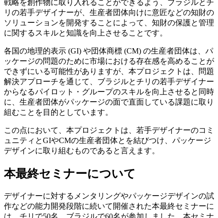
戦略を創作物に取り入れることができるよう、ブラジルとチ
リの若手デザイナーが、生産者団体向けに意匠などの知財の
ソリューションを開発することによって、知財の保護と管理
に関するスキルと知識を向上させることです。
各国の地理的表示 (GI) や団体商標 (CM) の生産者団体は、パ
ッケージの問題のために市場における存在感を高めることが
できずにいる可能性がありますが、本プロジェクトは、問題
解決アプローチを通じて、ブラジルとチリの若手デザイナー
からなるパイロット・グループのスキルを向上させると同時
に、生産者団体がパッケージの面で直面している課題に取り
組むことを目的としています。
この点において、本プロジェクトは、若手デザイナーのコミ
ュニティとGIやCMの生産者団体とを結びつけ、パッケージ
デザインに取り組むものであると言えます。
本最終セミナーについて
デザイナーに対するメンタリングやパッケージデザインの試
作などの能力開発段階に続いて開催された本最終セミナーに
は、チリで50名、ブラジルで60名が参加しました。本セミナ