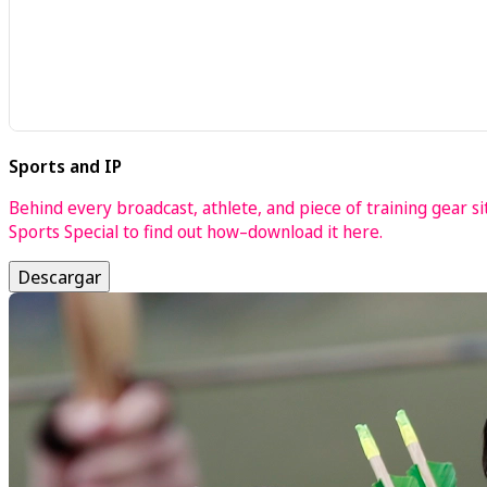
Sports and IP
Behind every broadcast, athlete, and piece of training gear sit 
Sports Special to find out how–download it here.
Descargar