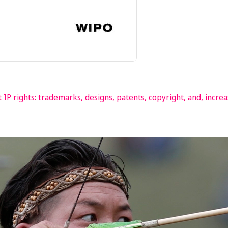
IP rights: trademarks, designs, patents, copyright, and, increasi