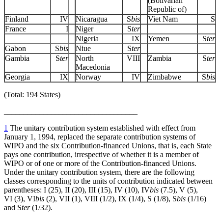
(Bolivarian
Republic of)
Finland
IV
Nicaragua
S
bis
Viet Nam
S
France
I
Niger
S
ter
Nigeria
IX
Yemen
S
ter
Gabon
S
bis
Niue
S
ter
Gambia
S
ter
North
VIII
Zambia
S
ter
Macedonia
Georgia
IX
Norway
IV
Zimbabwe
S
bis
(Total: 194 States)
__________________________________
1
The unitary contribution system established with effect from
January 1, 1994, replaced the separate contribution systems of
WIPO and the six Contribution-financed Unions, that is, each State
pays one contribution, irrespective of whether it is a member of
WIPO or of one or more of the Contribution-financed Unions.
Under the unitary contribution system, there are the following
classes corresponding to the units of contribution indicated between
parentheses: I (25), II (20), III (15), IV (10), IV
bis
(7.5), V (5),
VI (3), VI
bis
(2), VII (1), VIII (1/2), IX (1/4), S (1/8), S
bis
(1/16)
and S
ter
(1/32).