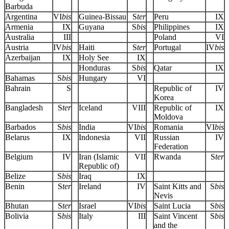
Barbuda
Argentina
VI
bis
Guinea-Bissau
S
ter
Peru
IX
Armenia
IX
Guyana
S
bis
Philippines
IX
Australia
III
Poland
VI
Austria
IV
bis
Haiti
S
ter
Portugal
IV
bis
Azerbaijan
IX
Holy See
IX
Honduras
S
bis
Qatar
IX
Bahamas
S
bis
Hungary
VI
Bahrain
S
Republic of
IV
Korea
Bangladesh
S
ter
Iceland
VIII
Republic of
IX
Moldova
Barbados
S
bis
India
VI
bis
Romania
VI
bis
Belarus
IX
Indonesia
VII
Russian
IV
Federation
Belgium
IV
Iran (Islamic
VII
Rwanda
S
ter
Republic of)
Belize
S
bis
Iraq
IX
Benin
S
ter
Ireland
IV
Saint Kitts and
S
bis
Nevis
Bhutan
S
ter
Israel
VI
bis
Saint Lucia
S
bis
Bolivia
S
bis
Italy
III
Saint Vincent
S
bis
and the