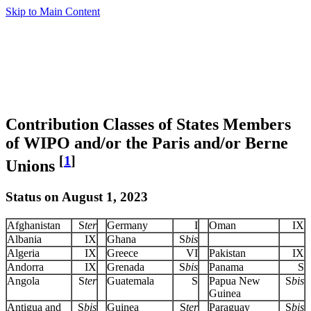
Skip to Main Content
Contribution Classes of States Members
of WIPO and/or the Paris and/or Berne
[
1
]
Unions
Status on August 1, 2023
Afghanistan
S
ter
Germany
I
Oman
IX
Albania
IX
Ghana
S
bis
Algeria
IX
Greece
VI
Pakistan
IX
Andorra
IX
Grenada
S
bis
Panama
S
Angola
S
ter
Guatemala
S
Papua New
S
bis
Guinea
Antigua and
S
bis
Guinea
S
ter
Paraguay
S
bis