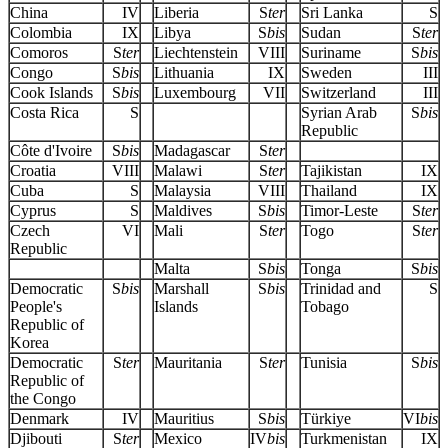
China
IV
Liberia
S
ter
Sri Lanka
S
Colombia
IX
Libya
S
bis
Sudan
S
ter
Comoros
S
ter
Liechtenstein
VIII
Suriname
S
bis
Congo
S
bis
Lithuania
IX
Sweden
III
Cook Islands
S
bis
Luxembourg
VII
Switzerland
III
Costa Rica
S
Syrian Arab
S
bis
Republic
Côte d'Ivoire
S
bis
Madagascar
S
ter
Croatia
VIII
Malawi
S
ter
Tajikistan
IX
Cuba
S
Malaysia
VIII
Thailand
IX
Cyprus
S
Maldives
S
bis
Timor-Leste
S
ter
Czech
VI
Mali
S
ter
Togo
S
ter
Republic
Malta
S
bis
Tonga
S
bis
Democratic
S
bis
Marshall
S
bis
Trinidad and
S
People's
Islands
Tobago
Republic of
Korea
Democratic
S
ter
Mauritania
S
ter
Tunisia
S
bis
Republic of
the Congo
Denmark
IV
Mauritius
S
bis
Türkiye
VI
bis
Djibouti
S
ter
Mexico
IV
bis
Turkmenistan
IX