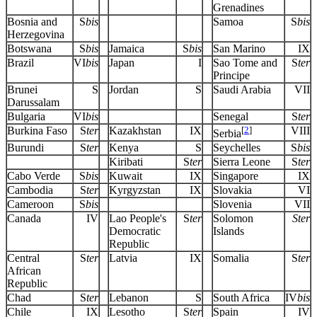
Grenadines
Bosnia and
S
bis
Samoa
S
bis
Herzegovina
Botswana
S
bis
Jamaica
S
bis
San Marino
IX
Brazil
VI
bis
Japan
I
Sao Tome and
S
ter
Principe
Brunei
S
Jordan
S
Saudi Arabia
VII
Darussalam
Bulgaria
VI
bis
Senegal
S
ter
Burkina Faso
S
ter
Kazakhstan
IX
[
2
]
VIII
Serbia
Burundi
S
ter
Kenya
S
Seychelles
S
bis
Kiribati
S
ter
Sierra Leone
S
ter
Cabo Verde
S
bis
Kuwait
IX
Singapore
IX
Cambodia
S
ter
Kyrgyzstan
IX
Slovakia
VI
Cameroon
S
bis
Slovenia
VII
Canada
IV
Lao People's
S
ter
Solomon
Ster
Democratic
Islands
Republic
Central
S
ter
Latvia
IX
Somalia
S
ter
African
Republic
Chad
S
ter
Lebanon
S
South Africa
IV
bis
Chile
IX
Lesotho
S
ter
Spain
IV