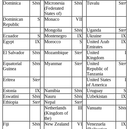
Dominica
S
bis
Micronesia
S
bis
Tuvalu
S
ter
(Federated
States of)
Dominican
S
Monaco
VII
Republic
Mongolia
S
bis
Uganda
S
ter
Ecuador
S
Montenegro
IX
Ukraine
IX
Egypt
IX
Morocco
S
United Arab
IX
Emirates
El Salvador
S
bis
Mozambique
S
ter
United
I
Kingdom
Equatorial
S
bis
Myanmar
S
ter
United
S
ter
Guinea
Republic of
Tanzania
Eritrea
S
ter
United States
I
of America
Estonia
IX
Namibia
S
bis
Uruguay
S
Eswatini
S
bis
Nauru
S
bis
Uzbekistan
IX
Ethiopia
S
ter
Nepal
S
ter
Netherlands
III
Vanuatu
S
bis
(Kingdom of
the)
Fiji
S
bis
New Zealand
VI
Venezuela
IX