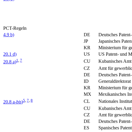
PCT-Regeln
4.9 b)
DE
Deutsches Patent
JP
Japanisches Paten
KR
Ministerium für 
20.1 d)
US
US Patent- und 
1
,
7
CU
Kubanisches Amt 
20.8 a)
CZ
Amt für gewerbli
DE
Deutsches Patent
ID
Generaldirektorat
KR
Ministerium für 
MX
Mexikanisches Ins
5
,
7
,
8
CL
Nationales Institu
20.8 a-
bis
)
CU
Kubanisches Amt 
CZ
Amt für gewerbli
DE
Deutsches Patent
ES
Spanisches Paten