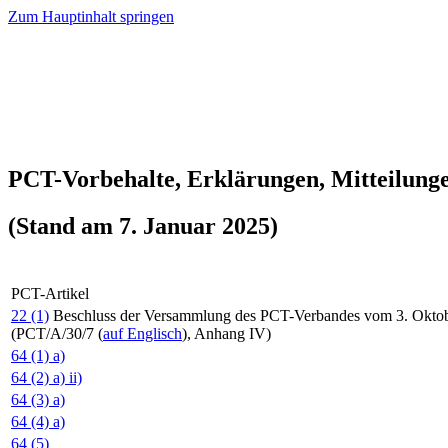
Zum Hauptinhalt springen
PCT-Vorbehalte, Erklärungen, Mitteilung
(Stand am 7. Januar 2025)
PCT-Artikel
22 (1)
Beschluss der Versammlung des PCT-Verbandes vom 3. Okto
(PCT/A/30/7 (
auf Englisch
), Anhang IV)
64 (1) a)
64 (2) a) ii)
64 (3) a)
64 (4) a)
64 (5)