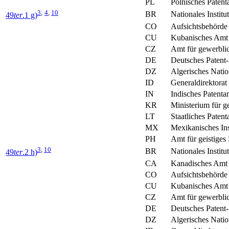
PL
Polnisches Patent
3
,
4
,
10
BR
Nationales Institu
49
ter
.1 g)
CO
Aufsichtsbehörde 
CU
Kubanisches Amt 
CZ
Amt für gewerbli
DE
Deutsches Patent
DZ
Algerisches Natio
ID
Generaldirektorat
IN
Indisches Patenta
KR
Ministerium für 
LT
Staatliches Paten
MX
Mexikanisches Ins
PH
Amt für geistiges
3
,
10
BR
Nationales Institu
49
ter
.2 h)
CA
Kanadisches Amt 
CO
Aufsichtsbehörde 
CU
Kubanisches Amt 
CZ
Amt für gewerbli
DE
Deutsches Patent
DZ
Algerisches Natio