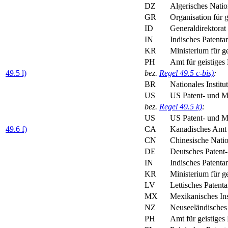
DZ
Algerisches Natio
GR
Organisation für
ID
Generaldirektorat
IN
Indisches Patenta
KR
Ministerium für 
PH
Amt für geistiges
49.5 l)
bez.
Regel 49.5 c-bis)
:
BR
Nationales Institu
US
US Patent- und 
bez.
Regel 49.5 k)
:
US
US Patent- und 
49.6 f)
CA
Kanadisches Amt 
CN
Chinesische Nati
DE
Deutsches Patent
IN
Indisches Patenta
KR
Ministerium für 
LV
Lettisches Patent
MX
Mexikanisches Ins
NZ
Neuseeländisches 
PH
Amt für geistiges