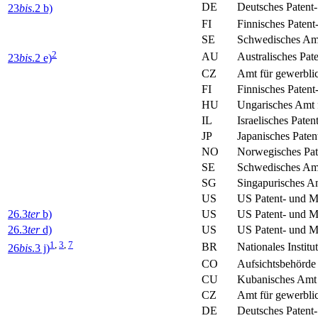
DE
Deutsches Patent
23
bis
.2 b)
FI
Finnisches Patent
SE
Schwedisches Amt
2
AU
Australisches Pat
23
bis
.2 e)
CZ
Amt für gewerbli
FI
Finnisches Patent
HU
Ungarisches Amt 
IL
Israelisches Paten
JP
Japanisches Paten
NO
Norwegisches Pat
SE
Schwedisches Amt
SG
Singapurisches Am
US
US Patent- und 
26.3
ter
b)
US
US Patent- und 
26.3
ter
d)
US
US Patent- und 
1
,
3
,
7
BR
Nationales Institu
26
bis
.3 j)
CO
Aufsichtsbehörde 
CU
Kubanisches Amt 
CZ
Amt für gewerbli
DE
Deutsches Patent