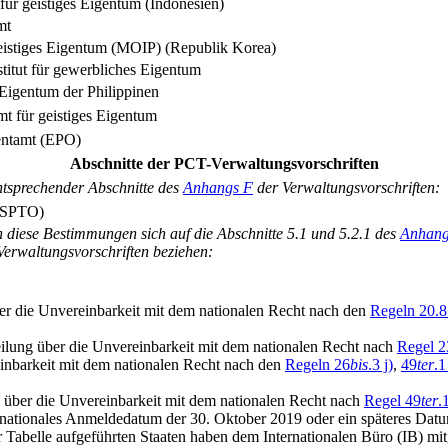
 für geistiges Eigentum (Indonesien)
mt
geistiges Eigentum (MOIP) (Republik Korea)
titut für gewerbliches Eigentum
 Eigentum der Philippinen
t für geistiges Eigentum
entamt (EPO)
Abschnitte der PCT-Verwaltungsvorschriften
tsprechender Abschnitte des
Anhangs F
der Verwaltungsvorschriften:
USPTO)
rn diese Bestimmungen sich auf die Abschnitte 5.1 und 5.2.1 des
Anhang
Verwaltungsvorschriften beziehen:
ber die Unvereinbarkeit mit dem nationalen Recht nach den
Regeln 20.8
teilung über die Unvereinbarkeit mit dem nationalen Recht nach
Regel 2
inbarkeit mit dem nationalen Recht nach den
Regeln 26
bis
.3 j)
,
49
ter
.1
g über die Unvereinbarkeit mit dem nationalen Recht nach
Regel 49
ter
.
nationales Anmeldedatum der 30. Oktober 2019 oder ein späteres Datum
r Tabelle aufgeführten Staaten haben dem Internationalen Büro (IB) mitg