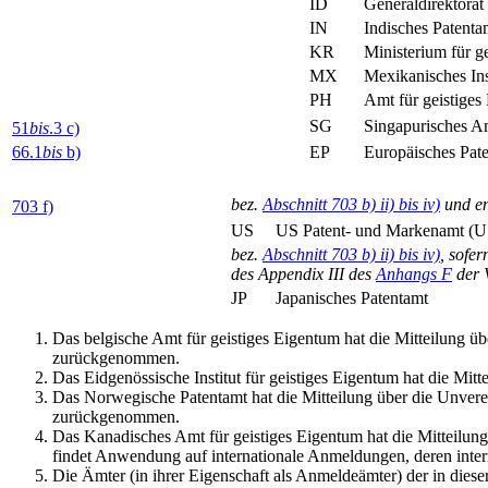
ID
Generaldirektorat
IN
Indisches Patenta
KR
Ministerium für 
MX
Mexikanisches Ins
PH
Amt für geistiges
SG
Singapurisches Am
51
bis
.3 c)
66.1
bis
b)
EP
Europäisches Pat
bez.
Abschnitt 703 b) ii) bis iv)
und en
703 f)
US
US Patent- und Markenamt (
bez.
Abschnitt 703 b) ii) bis iv)
, sofe
des Appendix III des
Anhangs F
der 
JP
Japanisches Patentamt
Das belgische Amt für geistiges Eigentum hat die Mitteilung ü
zurückgenommen.
Das Eidgenössische Institut für geistiges Eigentum hat die Mit
Das Norwegische Patentamt hat die Mitteilung über die Unvere
zurückgenommen.
Das Kanadisches Amt für geistiges Eigentum hat die Mitteilun
findet Anwendung auf internationale Anmeldungen, deren inter
Die Ämter (in ihrer Eigenschaft als Anmeldeämter) der in diese