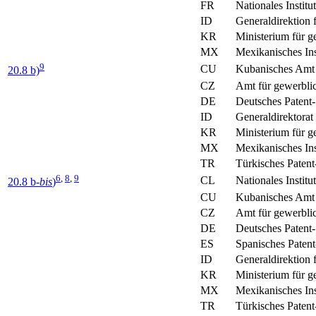
FR
Nationales Instit
ID
Generaldirektion 
KR
Ministerium für 
MX
Mexikanisches Ins
9
CU
Kubanisches Amt 
20.8 b)
CZ
Amt für gewerbli
DE
Deutsches Patent
ID
Generaldirektorat
KR
Ministerium für 
MX
Mexikanisches Ins
TR
Türkisches Paten
6
,
8
,
9
CL
Nationales Institu
20.8 b-
bis
)
CU
Kubanisches Amt 
CZ
Amt für gewerbli
DE
Deutsches Patent
ES
Spanisches Paten
ID
Generaldirektion 
KR
Ministerium für 
MX
Mexikanisches Ins
TR
Türkisches Paten