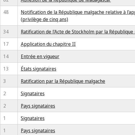
48
Notification de la République malgache relative à l'ap
(privilège de cinq ans)
34
Ratification de l'Acte de Stockholm par la Républiqu
17
Application du chapitre II
14
Entrée en vigueur
13
États signataires
3
Ratification par la République malgache
2
Signataires
2
Pays signataires
1
Signataires
1
Pays signataires