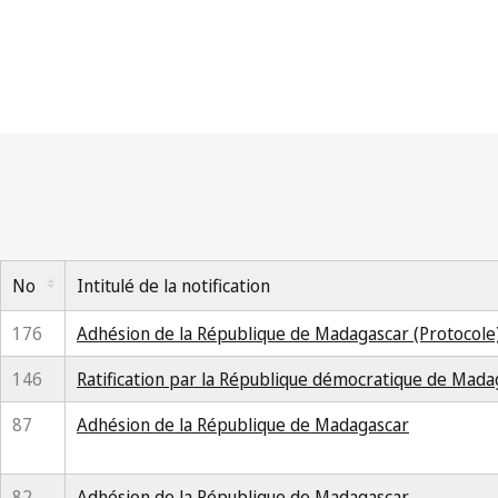
No
Intitulé de la notification
176
Adhésion de la République de Madagascar (Protocole
146
Ratification par la République démocratique de Mada
87
Adhésion de la République de Madagascar
82
Adhésion de la République de Madagascar