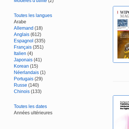
Modèles d'utilité
(2)
Toutes les langues
Arabe
Allemand
(18)
Anglais
(612)
Espagnol
(335)
Français
(351)
Italien
(4)
Japonais
(41)
Korean
(15)
Néerlandais
(1)
Portugais
(29)
Russe
(140)
Chinois
(133)
Toutes les dates
Années ultérieures