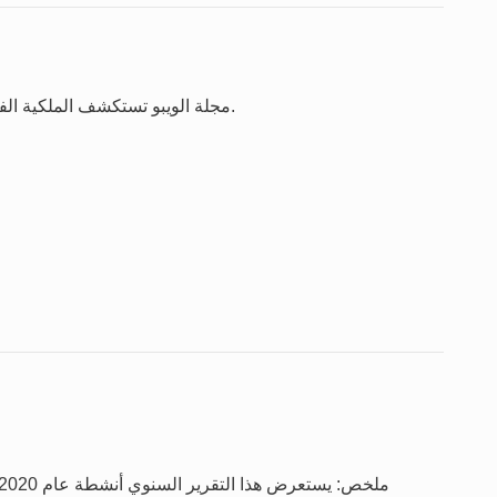
مجلة الويبو تستكشف الملكية الفكرية والإبداع والابتكار في الميدان على الصعيد العالمي.