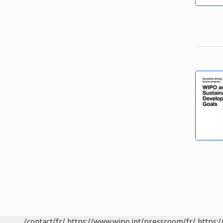
/contact/fr/
https://www.wipo.int/pressroom/fr/
https:/