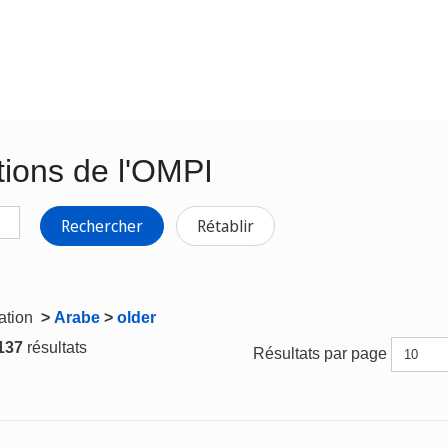
tions de l'OMPI
Rechercher
Rétablir
gation
>
Arabe
>
older
 137
résultats
Résultats par page