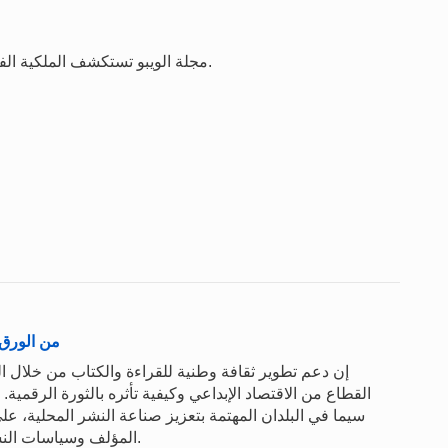
مجلة الويبو تستكشف الملكية الفكرية والإبداع والابتكار في الميدان على الصعيد العالمي.
من الورق 
إن دعم تطوير ثقافة وطنية للقراءة والكتاب من خلال ا
القطاع من الاقتصاد الإبداعي وكيفية تأثره بالثورة الرقمي
سيما في البلدان المهتمة بتعزيز صناعة النشر المحلية، 
المؤلف وسياسات النشر الأخرى على طريقة إبداع الكتب ونشرها واستهلاكها.