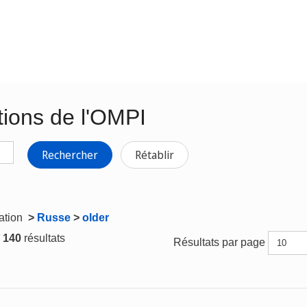
tions de l'OMPI
Rechercher
Rétablir
gation
>
Russe
>
older
/ 140
résultats
Résultats par page