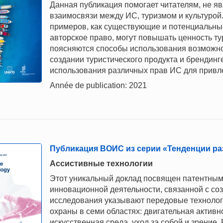
Данная публикация помогает читателям, не я
взаимосвязи между ИС, туризмом и культурой
примеров, как существующие и потенциальны
авторское право, могут повышать ценность тур
поясняются способы использования возможнос
создании туристического продукта и брендин
использования различных прав ИС для привл
Année de publication: 2021
Публикация ВОИС из серии «Тенденции раз
Ассистивные технологии
Этот уникальный доклад посвящен патентным
инновационной деятельности, связанной с со
исследования указывают передовые технологи
охраны в семи областях: двигательная активно
искусственная среда, уход за собой и зрение