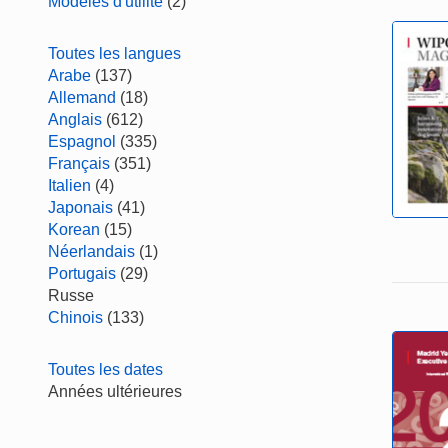
Modèles d'utilité
(2)
Toutes les langues
Arabe
(137)
Allemand
(18)
Anglais
(612)
Espagnol
(335)
Français
(351)
Italien
(4)
Japonais
(41)
Korean
(15)
Néerlandais
(1)
Portugais
(29)
Russe
Chinois
(133)
Toutes les dates
Années ultérieures