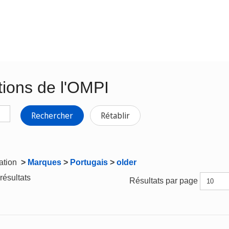
tions de l'OMPI
Rechercher
Rétablir
gation
>
Marques
>
Portugais
>
older
résultats
Résultats par page