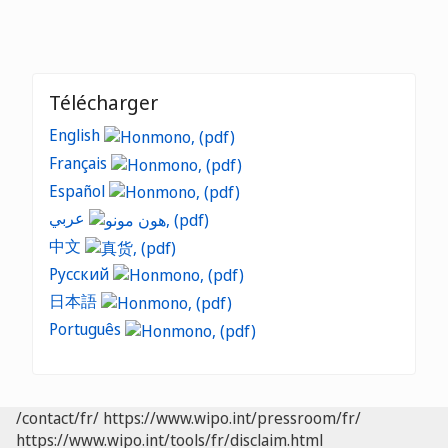
Télécharger
English
Français
Español
عربي
中文
Русский
日本語
Português
/contact/fr/
https://www.wipo.int/pressroom/fr/
https://www.wipo.int/tools/fr/disclaim.html