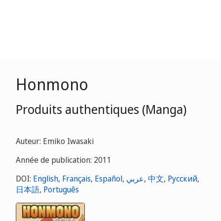
Honmono
Produits authentiques (Manga)
Auteur: Emiko Iwasaki
Année de publication: 2011
DOI:
English
,
Français
,
Español
,
عربي
,
中文
,
Русский
,
日本語
,
Português