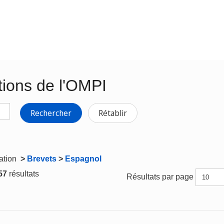
tions de l'OMPI
Rechercher
Rétablir
gation
>
Brevets
>
Espagnol
 57
résultats
Résultats par page