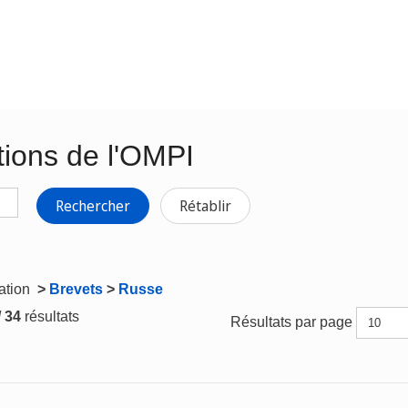
tions de l'OMPI
Rechercher
Rétablir
gation
>
Brevets
>
Russe
/ 34
résultats
Résultats par page