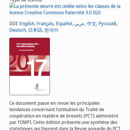
DOI:
English
,
Français
,
Español
,
عربي
,
中文
,
Русский
,
Deutsch
,
日本語
,
한국어
Ce document passe en revue les principales
tendances concernant l'utilisation du Traité de
coopération en matière de brevets (PCT) administré
par l'OMPI. Cette édition présente une synthèse des
statistiques qui figurent dans la Revue annuelle du PCT