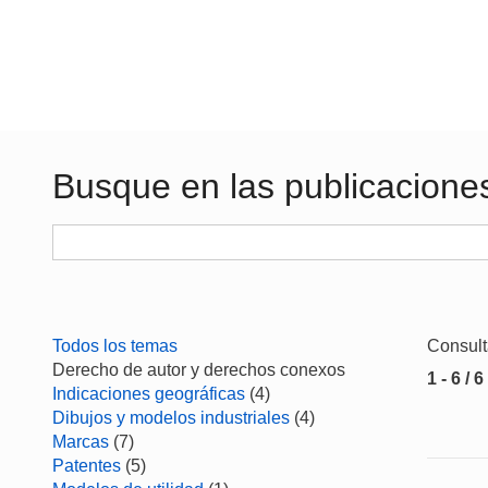
Busque en las publicacione
Todos los temas
Consul
Derecho de autor y derechos conexos
1 - 6 / 6
Indicaciones geográficas
(4)
Dibujos y modelos industriales
(4)
Marcas
(7)
Patentes
(5)