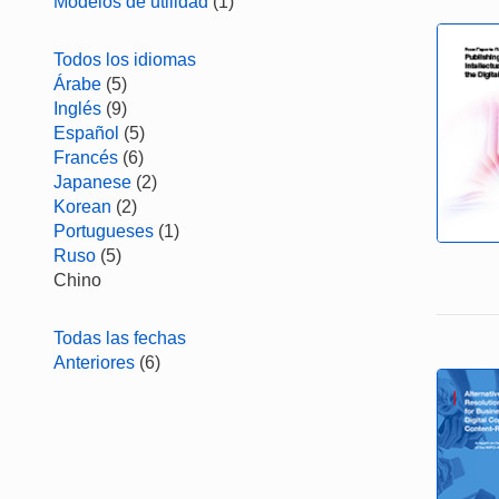
Modelos de utilidad
(1)
Todos los idiomas
Árabe
(5)
Inglés
(9)
Español
(5)
Francés
(6)
Japanese
(2)
Korean
(2)
Portugueses
(1)
Ruso
(5)
Chino
Todas las fechas
Anteriores
(6)