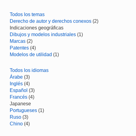
Todos los temas
Derecho de autor y derechos conexos
(2)
Indicaciones geográficas
Dibujos y modelos industriales
(1)
Marcas
(2)
Patentes
(4)
Modelos de utilidad
(1)
Todos los idiomas
Árabe
(3)
Inglés
(4)
Español
(3)
Francés
(4)
Japanese
Portugueses
(1)
Ruso
(3)
Chino
(4)