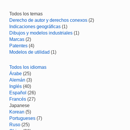
Todos los temas
Derecho de autor y derechos conexos
(2)
Indicaciones geográficas
(1)
Dibujos y modelos industriales
(1)
Marcas
(2)
Patentes
(4)
Modelos de utilidad
(1)
Todos los idiomas
Árabe
(25)
Alemán
(3)
Inglés
(40)
Español
(26)
Francés
(27)
Japanese
Korean
(5)
Portugueses
(7)
Ruso
(25)