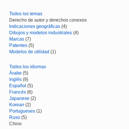
Todos los temas
Derecho de autor y derechos conexos
Indicaciones geográficas
(4)
Dibujos y modelos industriales
(4)
Marcas
(7)
Patentes
(5)
Modelos de utilidad
(1)
Todos los idiomas
Árabe
(5)
Inglés
(9)
Español
(5)
Francés
(6)
Japanese
(2)
Korean
(2)
Portugueses
(1)
Ruso
(5)
Chino