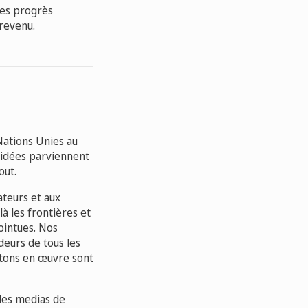
les progrès
revenu.
 Nations Unies au
s idées parviennent
out.
ateurs et aux
à les frontières et
ointues. Nos
deurs de tous les
tons en œuvre sont
 des medias de