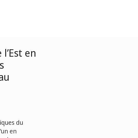
 l’Est en
s
eau
giques du
l'un en