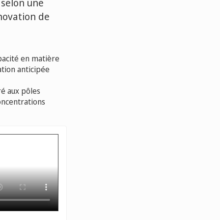
 selon une
nnovation de
pacité en matière
tion anticipée
ré aux pôles
oncentrations