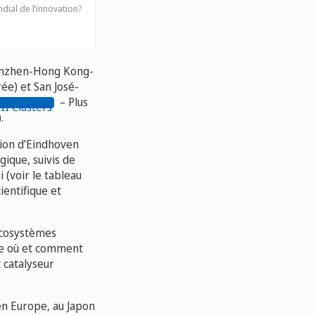
dial de l’innovation?
henzhen-Hong Kong-
ée) et San José-
– Plus
.
gion d’Eindhoven
gique, suivis de
(voir le tableau
ientifique et
écosystèmes
re où et comment
 catalyseur
en Europe, au Japon