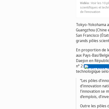
Vidéo :
Voir les 10 p
scientifiques et tec
de l’innovation
Tokyo-Yokohama arr
Guangzhou (Chine e
San Francisco (État
grands pôles scient
En proportion de l
aux Pays-Bas/Belgiq
Daejon en Républiq
n° 2
technologique selon
Les pôles d’inn
d’innovation na
l’innovation se 
d’emplois, d’inv
Outre les pôles 