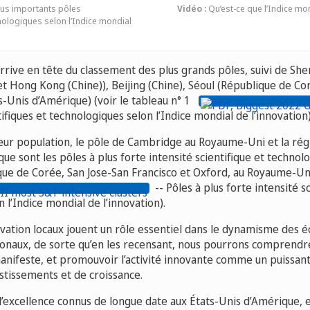
lus importants pôles
Vidéo :
Qu’est-ce que l’Indice mon
hnologiques selon l’Indice mondial
ive en tête du classement des plus grands pôles, suivi de S
t Hong Kong (Chine)), Beijing (Chine), Séoul (République de Cor
s-Unis d’Amérique) (voir le tableau n° 1
ifiques et technologiques selon l’Indice mondial de l’innovation)
eur population, le pôle de Cambridge au Royaume-Uni et la ré
ue sont les pôles à plus forte intensité scientifique et technolo
ue de Corée, San Jose-San Francisco et Oxford, au Royaume-Uni 
-- Pôles à plus forte intensité sc
 l’Indice mondial de l’innovation).
ovation locaux jouent un rôle essentiel dans le dynamisme des 
tionaux, de sorte qu’en les recensant, nous pourrons comprend
manifeste, et promouvoir l’activité innovante comme un puissant
estissements et de croissance.
d’excellence connus de longue date aux États-Unis d’Amérique, 