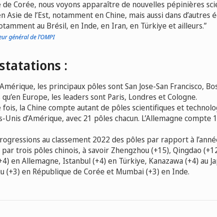
 de Corée, nous voyons apparaître de nouvelles pépinières scie
n Asie de l’Est, notamment en Chine, mais aussi dans d’autres
otamment au Brésil, en Inde, en Iran, en Türkiye et ailleurs.
eur général de l’OMPI
statations :
’Amérique, les principaux pôles sont San Jose-San Francisco, B
 qu’en Europe, les leaders sont Paris, Londres et Cologne.
 fois, la Chine compte autant de pôles scientifiques et techno
ts-Unis d’Amérique, avec 21 pôles chacun. L’Allemagne compte 1
progressions au classement 2022 des pôles par rapport à l’ann
 par trois pôles chinois, à savoir Zhengzhou (+15), Qingdao (+1
 (+4) en Allemagne, Istanbul (+4) en Türkiye, Kanazawa (+4) au J
u (+3) en République de Corée et Mumbai (+3) en Inde.