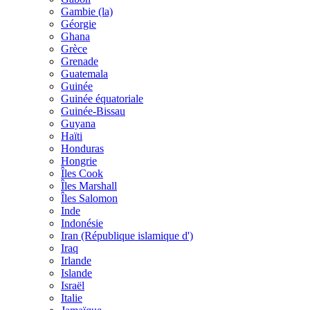
Gambie (la)
Géorgie
Ghana
Grèce
Grenade
Guatemala
Guinée
Guinée équatoriale
Guinée-Bissau
Guyana
Haïti
Honduras
Hongrie
Îles Cook
Îles Marshall
Îles Salomon
Inde
Indonésie
Iran (République islamique d')
Iraq
Irlande
Islande
Israël
Italie