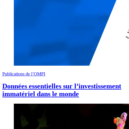
Publications de l’OMPI
Données essentielles sur l’investissement
immatériel dans le monde