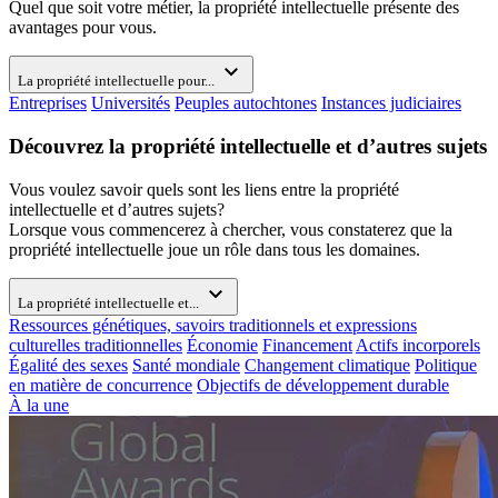
Quel que soit votre métier, la propriété intellectuelle présente des
avantages pour vous.
expand_more
La propriété intellectuelle pour...
Entreprises
Universités
Peuples autochtones
Instances judiciaires
Découvrez la propriété intellectuelle et d’autres sujets
Vous voulez savoir quels sont les liens entre la propriété
intellectuelle et d’autres sujets?
Lorsque vous commencerez à chercher, vous constaterez que la
propriété intellectuelle joue un rôle dans tous les domaines.
expand_more
La propriété intellectuelle et...
Ressources génétiques, savoirs traditionnels et expressions
culturelles traditionnelles
Économie
Financement
Actifs incorporels
Égalité des sexes
Santé mondiale
Changement climatique
Politique
en matière de concurrence
Objectifs de développement durable
À la une