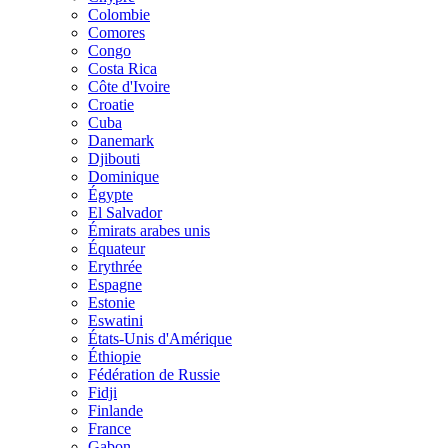
Colombie
Comores
Congo
Costa Rica
Côte d'Ivoire
Croatie
Cuba
Danemark
Djibouti
Dominique
Égypte
El Salvador
Émirats arabes unis
Équateur
Erythrée
Espagne
Estonie
Eswatini
États-Unis d'Amérique
Éthiopie
Fédération de Russie
Fidji
Finlande
France
Gabon