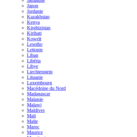
Jamaïque
Japon
Jordanie
Kazakhstan
Kenya
Kirghizistan
Kiribati
Koweït
Lesotho
Lettonie
Liban
Libéria
Libye
Liechtenstein
Lituanie
Luxembourg
Macédoine du Nord
Madagascar
Malaisie
Malawi
Maldives
Mali
Malte
Maroc
Maurice