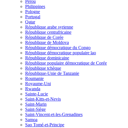
Pérou
Philippines
Pologne
Portugal
Qatar
République arabe syrienne
République centrafricaine
République de Corée
République de Moldova
République démocratique du Congo
République démocratique populaire lao
République dominicaine
République populaire démocratique de Corée
République tchèque
République-Unie de Tanzanie
Roumanie
Royaume-Uni
Rwanda
Sainte-Lucie
Saint-Kitts-et-Nevis
Saint-Marin
Saint-Siège
Saint-Vincent-et-les-Grenadines
Samoa
Sao Tomé-et-Principe