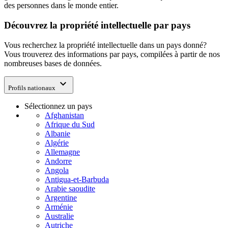
des personnes dans le monde entier.
Découvrez la propriété intellectuelle par pays
Vous recherchez la propriété intellectuelle dans un pays donné?
Vous trouverez des informations par pays, compilées à partir de nos
nombreuses bases de données.
expand_more
Profils nationaux
Sélectionnez un pays
Afghanistan
Afrique du Sud
Albanie
Algérie
Allemagne
Andorre
Angola
Antigua-et-Barbuda
Arabie saoudite
Argentine
Arménie
Australie
Autriche