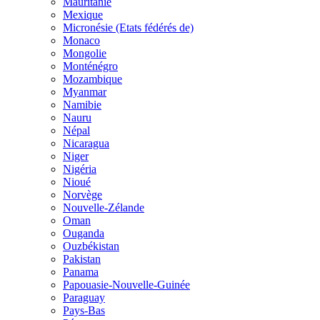
Mauritanie
Mexique
Micronésie (Etats fédérés de)
Monaco
Mongolie
Monténégro
Mozambique
Myanmar
Namibie
Nauru
Népal
Nicaragua
Niger
Nigéria
Nioué
Norvège
Nouvelle-Zélande
Oman
Ouganda
Ouzbékistan
Pakistan
Panama
Papouasie-Nouvelle-Guinée
Paraguay
Pays-Bas