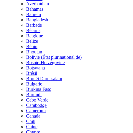
Azerbaïdjan
Bahamas
Bahreïn
Bangladesh
Barbade
Bélarus
Belgique
Belize
Bénin
Bhoutan
Bolivie (État plurinational de)
Bosnie-Herzégovine
Botswana
Brésil
Brunéi Darussalam
Bulgarie
Burkina Faso
Burundi
Cabo Verde
Cambodge
Cameroun
Canada
Chili
Chine
Chypre