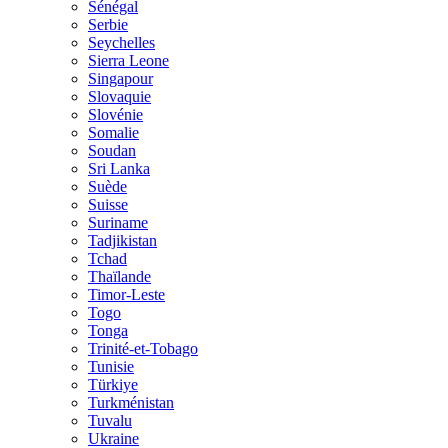
Sénégal
Serbie
Seychelles
Sierra Leone
Singapour
Slovaquie
Slovénie
Somalie
Soudan
Sri Lanka
Suède
Suisse
Suriname
Tadjikistan
Tchad
Thaïlande
Timor-Leste
Togo
Tonga
Trinité-et-Tobago
Tunisie
Türkiye
Turkménistan
Tuvalu
Ukraine