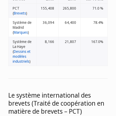
PCT
155,408
265,800
71.0 %
(
Brevets
)
Système de
36,094
64,400
78.4%
Madrid
(
Marques
)
Système de
8,166
21,807
167.0%
La Haye
(
Dessins et
modèles
industriels
)
Le système international des
brevets (Traité de coopération en
matière de brevets – PCT)