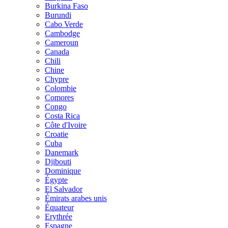
Burkina Faso
Burundi
Cabo Verde
Cambodge
Cameroun
Canada
Chili
Chine
Chypre
Colombie
Comores
Congo
Costa Rica
Côte d'Ivoire
Croatie
Cuba
Danemark
Djibouti
Dominique
Égypte
El Salvador
Émirats arabes unis
Équateur
Erythrée
Espagne