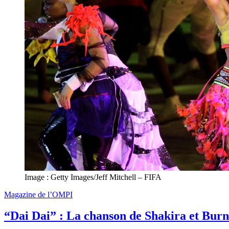
Image : Getty Images/Jeff Mitchell – FIFA
Magazine de l’OMPI
“Dai Dai” : La chanson de Shakira et Burna