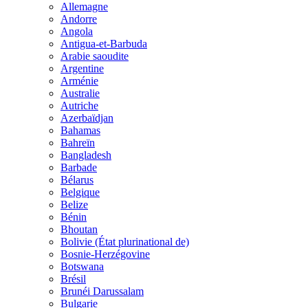
Allemagne
Andorre
Angola
Antigua-et-Barbuda
Arabie saoudite
Argentine
Arménie
Australie
Autriche
Azerbaïdjan
Bahamas
Bahreïn
Bangladesh
Barbade
Bélarus
Belgique
Belize
Bénin
Bhoutan
Bolivie (État plurinational de)
Bosnie-Herzégovine
Botswana
Brésil
Brunéi Darussalam
Bulgarie