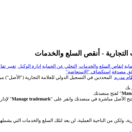
ت التجارية - أنقص السلع والخدمات
اية
إنقاص السلع والخدمات
التخلي عن الحماية
إدارة الوكيل
تغيير تف
ئق مصدقة
استكشاف "الاستعاضة"
ام مدريد
المحددين في التسجيل الدولي للعلامة التجارية ("الأصل") مباشر
 بك
Mana
" لفتح منضدتك
 افتح الأصل مباشرة في منضدتك وانقر على "
Manage trademark
" لإدار
 ولكن من الناحية العملية، لن يعد لتلك السلع والخدمات التي يشملها ا
د
.