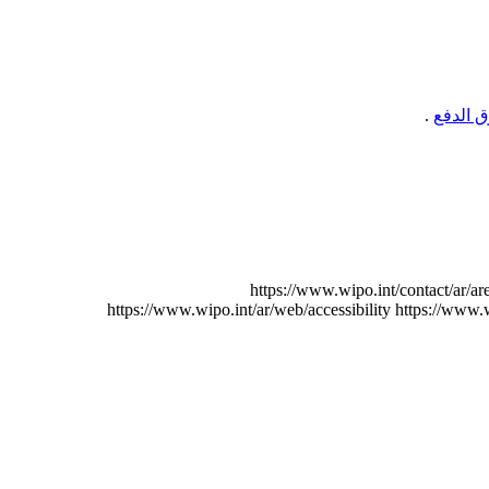
الدفع
.
https://www.wipo.int/contact/ar/a
https://www.wipo.int/ar/web/accessibility
https://www.