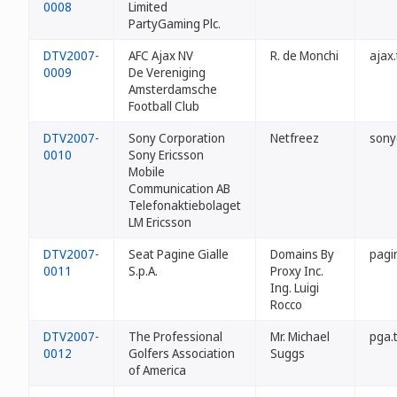
0008
Limited
PartyGaming Plc.
DTV2007-
AFC Ajax NV
R. de Monchi
ajax.
0009
De Vereniging
Amsterdamsche
Football Club
DTV2007-
Sony Corporation
Netfreez
sony
0010
Sony Ericsson
Mobile
Communication AB
Telefonaktiebolaget
LM Ericsson
DTV2007-
Seat Pagine Gialle
Domains By
pagin
0011
S.p.A.
Proxy Inc.
Ing. Luigi
Rocco
DTV2007-
The Professional
Mr. Michael
pga.
0012
Golfers Association
Suggs
of America