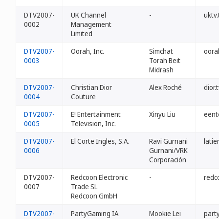
DTV2007-
UK Channel
-
uktv.
0002
Management
Limited
DTV2007-
Oorah, Inc.
Simchat
oora
0003
Torah Beit
Midrash
DTV2007-
Christian Dior
Alex Roché
dior.
0004
Couture
DTV2007-
E! Entertainment
Xinyu Liu
eent
0005
Television, Inc.
DTV2007-
El Corte Ingles, S.A.
Ravi Gurnani
lati
0006
Gurnani/VRK
Corporación
DTV2007-
Redcoon Electronic
-
redc
0007
Trade SL
Redcoon GmbH
DTV2007-
PartyGaming IA
Mookie Lei
part