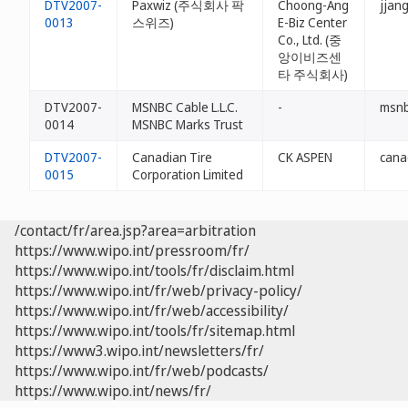
DTV2007-
Paxwiz (주식회사 팍
Choong-Ang
jjan
0013
스위즈)
E-Biz Center
Co., Ltd. (중
앙이비즈센
타 주식회사)
DTV2007-
MSNBC Cable L.L.C.
-
msnb
0014
MSNBC Marks Trust
DTV2007-
Canadian Tire
CK ASPEN
canad
0015
Corporation Limited
/contact/fr/area.jsp?area=arbitration
https://www.wipo.int/pressroom/fr/
https://www.wipo.int/tools/fr/disclaim.html
https://www.wipo.int/fr/web/privacy-policy/
https://www.wipo.int/fr/web/accessibility/
https://www.wipo.int/tools/fr/sitemap.html
https://www3.wipo.int/newsletters/fr/
https://www.wipo.int/fr/web/podcasts/
https://www.wipo.int/news/fr/