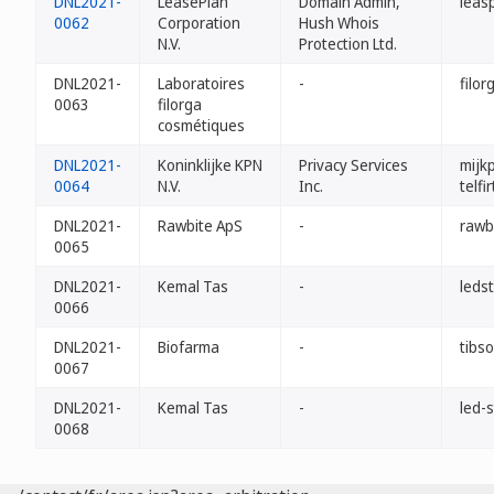
DNL2021-
LeasePlan
Domain Admin,
leas
0062
Corporation
Hush Whois
N.V.
Protection Ltd.
DNL2021-
Laboratoires
-
filor
0063
filorga
cosmétiques
DNL2021-
Koninklijke KPN
Privacy Services
mijkp
0064
N.V.
Inc.
telfir
DNL2021-
Rawbite ApS
-
rawbi
0065
DNL2021-
Kemal Tas
-
ledst
0066
DNL2021-
Biofarma
-
tibso
0067
DNL2021-
Kemal Tas
-
led-s
0068