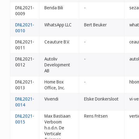
DNL2021-
Benda Bili
-
seza
0009
DNL2021-
WhatsApp LLC
Bert Beuker
what
0010
DNL2021-
Ceauture B.V.
-
ceau
0011
DNL2021-
Autoliv
-
autol
0012
Development
AB
DNL2021-
Home Box
-
hbom
0013
Office, Inc.
DNL2021-
Vivendi
Elske Donkersloot
vi-ve
0014
DNL2021-
Max Bastiaan
Rens Fritsen
vert
0015
Verboom
h.o.d.n. De
Verticale