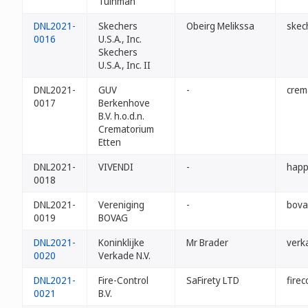
Tuinman
DNL2021-
Skechers
Obeirg Melikssa
skec
0016
U.S.A., Inc.
Skechers
U.S.A., Inc. II
DNL2021-
GUV
-
crem
0017
Berkenhove
B.V. h.o.d.n.
Crematorium
Etten
DNL2021-
VIVENDI
-
happ
0018
DNL2021-
Vereniging
-
bova
0019
BOVAG
DNL2021-
Koninklijke
Mr Brader
verk
0020
Verkade N.V.
DNL2021-
Fire-Control
SaFirety LTD
firec
0021
B.V.