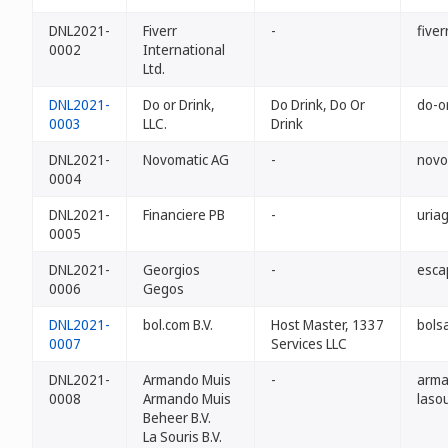
DNL2021-
Fiverr
-
fiverr
0002
International
Ltd.
DNL2021-
Do or Drink,
Do Drink, Do Or
do-o
0003
LLC.
Drink
DNL2021-
Novomatic AG
-
novo
0004
DNL2021-
Financiere PB
-
uriag
0005
DNL2021-
Georgios
-
escap
0006
Gegos
DNL2021-
bol.com B.V.
Host Master, 1337
bolsa
0007
Services LLC
DNL2021-
Armando Muis
-
arma
0008
Armando Muis
lasou
Beheer B.V.
La Souris B.V.