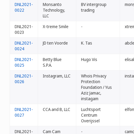
DNL2021-
Monsanto
BV intergroup
mons
0022
Technology,
trading
LLC
DNL2021-
X-treme Smile
-
xtre
0023
DNL2021-
JD ten Voorde
K. Tas
abcle
0024
DNL2021-
Betty Blue
Hugo Vis
elisa
0025
S.P.A.
DNL2021-
Instagram, LLC
Whois Privacy
inst
0026
Protection
Foundation / Yus
Aziz Jamac,
instagam
DNL2021-
CCA and B, LLC
Luchtsport
elfon
0027
Centrum
Overijssel
DNL2021-
Cam Cam
-
camc