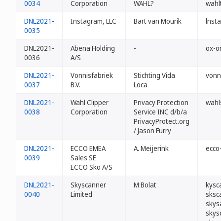
0034
Corporation
WAHL?
wahl
DNL2021-
Instagram, LLC
Bart van Mourik
lnst
0035
DNL2021-
Abena Holding
-
ox-o
0036
A/S
DNL2021-
Vonnisfabriek
Stichting Vida
vonni
0037
B.V.
Loca
DNL2021-
Wahl Clipper
Privacy Protection
wahl
0038
Corporation
Service INC d/b/a
PrivacyProtect.org
/ Jason Furry
DNL2021-
ECCO EMEA
A. Meijerink
ecco
0039
Sales SE
ECCO Sko A/S
DNL2021-
Skyscanner
M Bolat
kysc
0040
Limited
sksc
skys
skys