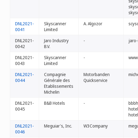
skys
skys
skys
DNL2021-
Skyscanner
A. Algozor
scys
0041
Limited
DNL2021-
Jaro Industry
-
jaro-
0042
B.V.
DNL2021-
Skyscanner
-
wwws
0043
Limited
DNL2021-
Compagnie
Motorbanden
mich
0044
Générale des
Quickservice
Etablissements
Michelin
DNL2021-
B&B Hotels
-
bbbh
0045
hote
hote
DNL2021-
Meguiar's, Inc.
W3Company
megu
0046