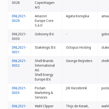
0028
Copenhagen
A/S
DNL2021-
Amazon
Agata Konopka
amaa
0029
Europe Core
S.à r.l
DNL2021-
Goboony B.V.
-
gobo
0030
DNL2021-
Stakelogic B.V.
Octopus Hosting
stake
0031
DNL2021-
Shell Brands
George Reijnders
shell
0032
International
AG
Shell Energy
Europe B.V.
DNL2021-
Poclain
J.W. Kiezebrink
pocla
0033
Marketing &
Services
DNL2021-
Wahl Clipper
Thijs de Kiewit,
wahlo