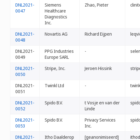
DNL2021-
Siemens
Zhao, Pieter
clinit
0047
Healthcare
Diagnostics
Inc.
DNL2021-
Novartis AG
Richard Eijpen
leqvi
0048
DNL2021-
PPG Industries
-
selem
0049
Europe SARL
DNL2021-
Stripe, Inc.
Jeroen Hissink
strip
0050
DNL2021-
Twinkl Ltd
-
twink
0051
DNL2021-
Spido B.V.
t Vosje en van der
spid
0052
Linde
DNL2021-
Spido B.V.
Privacy Services
spid
0053
Inc.
DNL2021-
Itho Daalderop
[geanonimiseerd]
itho