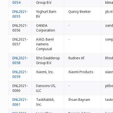
0054
Group B.V.
klim
DNL2021-
Yoghurt Barn
Quincy Beeker
yb.nl
0055
BV
DNL2021-
OANDA
-
oand
0056
Corporation
DNL2021-
A.W.D. Barel
-
comp
0057
namens
Compusat
DNL2021-
Itho Daalderop
Rudnev Af
ltho
0058
Group B.V.
DNL2021-
Xiaomi, Inc.
Xiaomi Products
xiao
0059
DNL2021-
Dansons US,
-
pitbo
0060
LLC
DNL2021-
TaskRabbit,
Ihsan Bayram
taskr
0061
Inc.